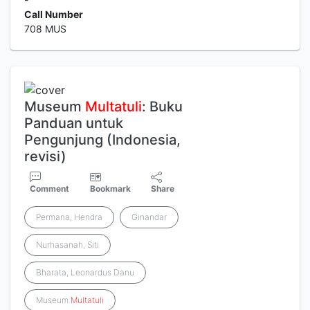
Call Number
708 MUS
Museum
Multatuli
: Buku
Panduan untuk
Pengunjung (Indonesia,
revisi)
Comment
Bookmark
Share
Permana, Hendra
Ginandar
Nurhasanah, Siti
Bharata, Leonardus Danu
Museum
Multatuli