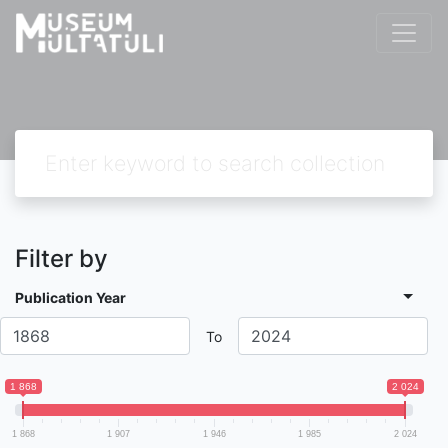
Filter by
Publication Year
To
1 868
2 024
1 868
1 907
1 946
1 985
2 024