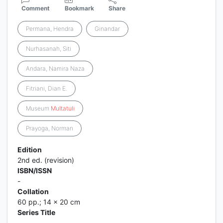
Comment
Bookmark
Share
Permana, Hendra
Ginandar
Nurhasanah, Siti
Andara, Namira Naza
Fitriani, Dian E.
Museum
Multatuli
Prayoga, Norman
Edition
2nd ed. (revision)
ISBN/ISSN
-
Collation
60 pp.; 14 x 20 cm
Series Title
-