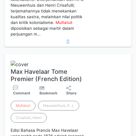
Nieuwenhuis dan Henri Crisafulli;
terjemahannya tidak menekankan
kualitas sastra, melainkan nilai politik
dan kritik kolonialisme.
Multatuli
diposisikan sebagai martir dalam
perjuangan m…
Max Havelaar Tome
Premier (French Edition)
Comment
Bookmark
Share
Multatuli
Nieuwenhuis, A. J.
Crisafulli, Henri
Edisi Bahasa Prancis Max Havelaar
yang terbit pada 1876 adalah tonggak