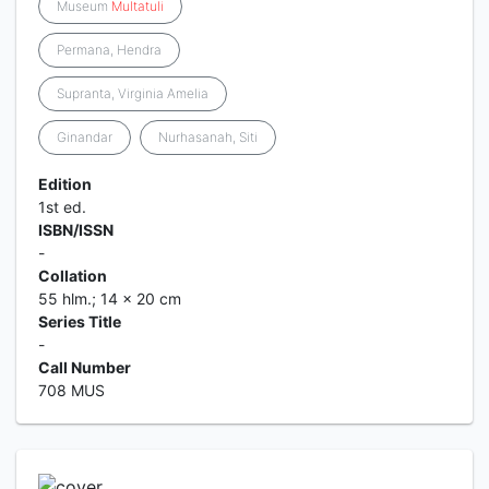
Museum
Multatuli
Permana, Hendra
Supranta, Virginia Amelia
Ginandar
Nurhasanah, Siti
Edition
1st ed.
ISBN/ISSN
-
Collation
55 hlm.; 14 x 20 cm
Series Title
-
Call Number
708 MUS