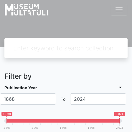
Filter by
Publication Year
To
1 868
2 024
1 868
1 907
1 946
1 985
2 024