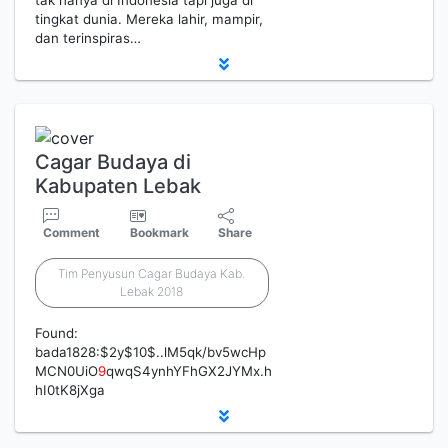
tak hanya di Indonesia tapi juga di
tingkat dunia. Mereka lahir, mampir,
dan terinspiras…
Cagar Budaya di
Kabupaten Lebak
Comment
Bookmark
Share
Tim Penyusun Cagar Budaya Kab.
Lebak 2018
Found:
bada1828:$2y$10$..lM5qk/bv5wcHp
MCN0UiO
9
qwqS4ynhYFhGX2JYMx.h
hI0tK8jXga