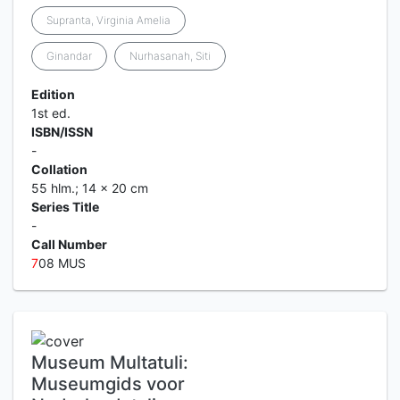
Supranta, Virginia Amelia
Ginandar
Nurhasanah, Siti
Edition
1st ed.
ISBN/ISSN
-
Collation
55 hlm.; 14 x 20 cm
Series Title
-
Call Number
7
08 MUS
Museum Multatuli:
Museumgids voor