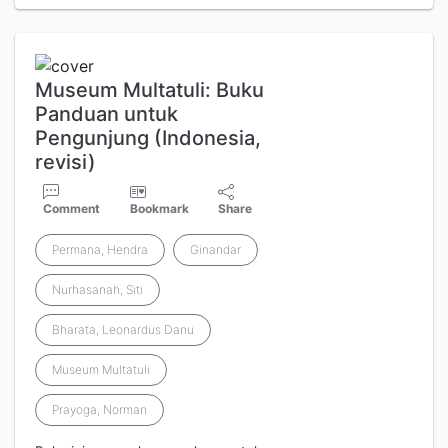
Museum Multatuli: Buku
Panduan untuk
Pengunjung (Indonesia,
revisi)
Comment
Bookmark
Share
Permana, Hendra
Ginandar
Nurhasanah, Siti
Bharata, Leonardus Danu
Museum Multatuli
Prayoga, Norman