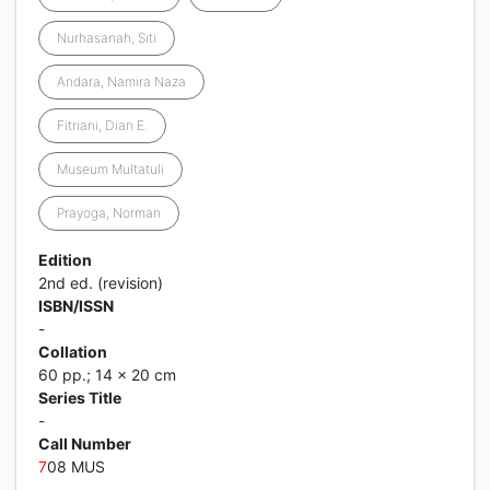
Nurhasanah, Siti
Andara, Namira Naza
Fitriani, Dian E.
Museum Multatuli
Prayoga, Norman
Edition
2nd ed. (revision)
ISBN/ISSN
-
Collation
60 pp.; 14 x 20 cm
Series Title
-
Call Number
7
08 MUS